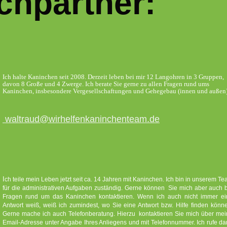
chpartner:
Ich halte Kaninchen seit 2008. Derzeit leben bei mir 12 Langohren in 3 Gruppen,
davon 8 Große und 4 Zwerge. Ich berate Sie gerne zu allen Fragen rund ums
Kaninchen, insbesondere Vergesellschaftungen und Gehegebau (innen und außen
waltraud@wirhelfenkaninchenteam.de
I
ch teile mein Leben jetzt seit ca. 14 Jahren mit Kaninchen. Ich bin in unserem T
für die administrativen Aufgaben zuständig. Gerne können Sie mich aber auch 
Fragen rund um das Kaninchen kontaktieren. Wenn ich auch nicht immer ei
Antwort weiß, weiß ich zumindest, wo Sie eine Antwort bzw. Hilfe finden könn
Gerne mache ich auch Telefonberatung. Hierzu kontaktieren Sie mich über me
Email-Adresse unter Angabe Ihres Anliegens und mit Telefonnummer. Ich rufe d