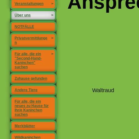
Anspre
Veranstaltungen
>
Über uns
>
NOTFÄLLE
Privatvermittlunge
>
n
Für alle, die ein
>
"Second-Hand-
Kaninchen"
suchen
Zuhause gefunden
Waltraud
Andere Tiere
Für alle, die ein
neues zu Hause für
Ihr/e Kaninchen
suchen
Merkblätter
Wildkaninchen