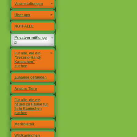
Veranstaltungen
>
Über uns
>
NOTFÄLLE
Privatvermittlunge
>
n
Für alle, die ein
>
"Second-Hand-
Kaninchen"
suchen
Zuhause gefunden
Andere Tiere
Für alle, die ein
neues zu Hause für
Ihr/e Kaninchen
suchen
Merkblätter
Wildkaninchen