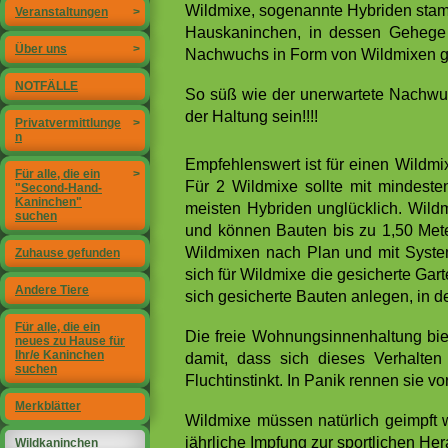
Wildmixe, sogenannte Hybriden stam
Veranstaltungen
>
Hauskaninchen, in dessen Gehege 
Über uns
>
Nachwuchs in Form von Wildmixen g
NOTFÄLLE
So süß wie der unerwartete Nachwuch
der Haltung sein!!!!
Privatvermittlunge
>
n
Empfehlenswert ist für einen Wildmi
Für alle, die ein
>
Für 2 Wildmixe sollte mit mindest
"Second-Hand-
Kaninchen"
meisten Hybriden unglücklich. Wild
suchen
und können Bauten bis zu 1,50 Met
Wildmixen nach Plan und mit Systema
Zuhause gefunden
sich für Wildmixe die gesicherte Ga
Andere Tiere
sich gesicherte Bauten anlegen, in d
Für alle, die ein
Die freie Wohnungsinnenhaltung bie
neues zu Hause für
Ihr/e Kaninchen
damit, dass sich dieses Verhalte
suchen
Fluchtinstinkt. In Panik rennen sie v
Merkblätter
Wildmixe müssen natürlich geimpft 
jährliche Impfung zur sportlichen He
Wildkaninchen